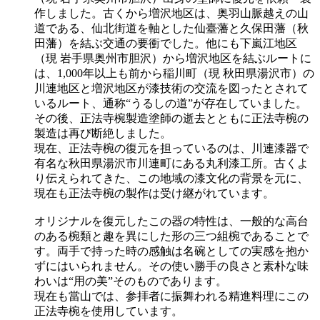
作しました。古くから増沢地区は、奥羽山脈越えの山
道である、仙北街道を軸とした仙臺藩と久保田藩（秋
田藩）を結ぶ交通の要衝でした。他にも下嵐江地区
（現 岩手県奥州市胆沢）から増沢地区を結ぶルートに
は、1,000年以上も前から稲川町（現 秋田県湯沢市）の
川連地区と増沢地区が漆技術の交流を図ったとされて
いるルート、通称“うるしの道”が存在していました。
その後、正法寺椀製造塗師の逝去とともに正法寺椀の
製造は再び断絶しました。
現在、正法寺椀の復元を担っているのは、川連漆器で
有名な秋田県湯沢市川連町にある丸利漆工所。古くよ
り伝えられてきた、この地域の漆文化の背景を元に、
現在も正法寺椀の製作は受け継がれています。
オリジナルを復元したこの器の特性は、一般的な高台
のある椀類と趣を異にした形の三つ組椀であることで
す。両手で持った時の感触は名碗としての実感を抱か
ずにはいられません。その使い勝手の良さと素朴な味
わいは“用の美”そのものであります。
現在も當山では、参拝者に振舞われる精進料理にこの
正法寺椀を使用しています。