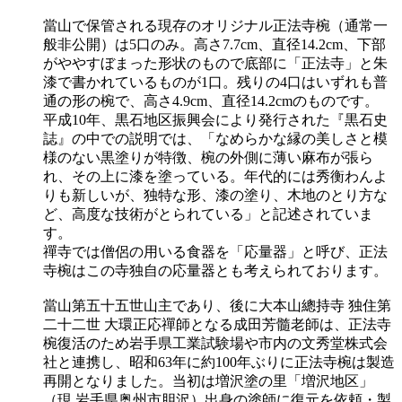
當山で保管される現存のオリジナル正法寺椀（通常一
般非公開）は5口のみ。高さ7.7cm、直径14.2cm、下部
がややすぼまった形状のもので底部に「正法寺」と朱
漆で書かれているものが1口。残りの4口はいずれも普
通の形の椀で、高さ4.9cm、直径14.2cmのものです。
平成10年、黒石地区振興会により発行された『黒石史
誌』の中での説明では、「なめらかな縁の美しさと模
様のない黒塗りが特徴、椀の外側に薄い麻布が張ら
れ、その上に漆を塗っている。年代的には秀衡わんよ
りも新しいが、独特な形、漆の塗り、木地のとり方な
ど、高度な技術がとられている」と記述されていま
す。
禪寺では僧侶の用いる食器を「応量器」と呼び、正法
寺椀はこの寺独自の応量器とも考えられております。
當山第五十五世山主であり、後に大本山總持寺 独住第
二十二世 大環正応禪師となる成田芳髓老師は、正法寺
椀復活のため岩手県工業試験場や市内の文秀堂株式会
社と連携し、昭和63年に約100年ぶりに正法寺椀は製造
再開となりました。当初は増沢塗の里「増沢地区」
（現 岩手県奥州市胆沢）出身の塗師に復元を依頼・製