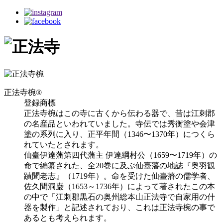
正法寺椀®
登録商標
正法寺椀はこの寺に古くから伝わる器で、昔は江刺郡
の名産品といわれていました。寺伝では秀衡塗や会津
塗の系列に入り、正平年間（1346〜1370年）につくら
れていたとされます。
仙臺伊達藩第四代藩主 伊達綱村公（1659〜1719年）の
命で編纂された、全20巻に及ぶ仙臺藩の地誌『奥羽観
蹟聞老志』（1719年）。命を受けた仙臺藩の儒学者、
佐久間洞巌（1653～1736年）によって著されたこの本
の中で「江刺郡黒石の奥州総本山正法寺で自家用の什
器を製作」と記述されており、これは正法寺椀の事で
あるとも考えられます。