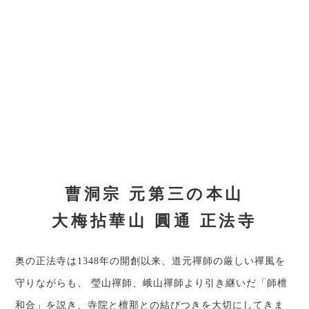
曹洞宗 元第三の本山
大梅拈華山 圓通 正法寺
奥の正法寺は1348年の開創以来、道元禪師の厳しい禪風を
守りながらも、 瑩山禪師、峨山禪師より引き継いだ「師檀
和合」を説き、寺院と檀那との結びつきを大切にしてきま