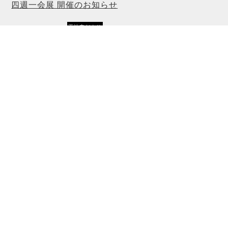
四週一会展 開催のお知らせ
正法寺だより
2026.07.29
「大梅」
正法寺だより -大梅- 第21号
お知らせ
2026.06.29
「法堂 姫神コンサート」のチケットについて
お知らせ
2026.06.05
第四回 法堂姫神コンサート
お知らせ
2026.05.26
「土曜参禅会」お休みのお知らせ
すべてみる
境内案内